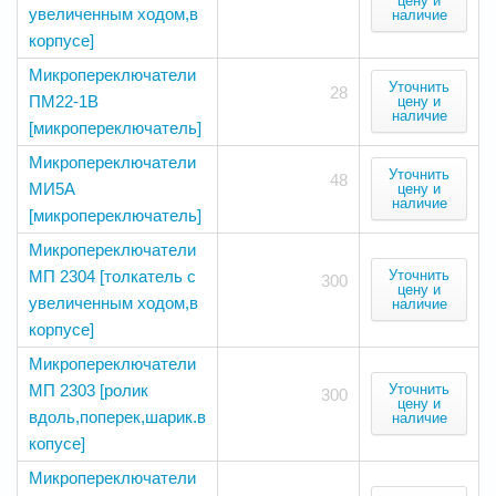
цену и
увеличенным ходом,в
наличие
корпусе]
Микропереключатели
Уточнить
28
ПМ22-1В
цену и
наличие
[микропереключатель]
Микропереключатели
Уточнить
48
МИ5А
цену и
наличие
[микропереключатель]
Микропереключатели
МП 2304 [толкатель с
Уточнить
300
цену и
увеличенным ходом,в
наличие
корпусе]
Микропереключатели
МП 2303 [ролик
Уточнить
300
цену и
вдоль,поперек,шарик.в
наличие
копусе]
Микропереключатели