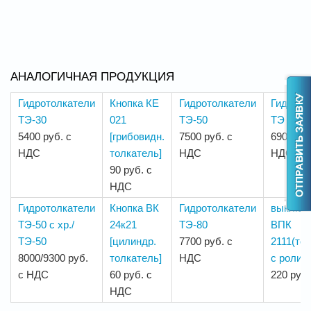
АНАЛОГИЧНАЯ ПРОДУКЦИЯ
Гидротолкатели
Кнопка КЕ
Гидротолкатели
Гидрото
ТЭ-30
021
ТЭ-50
ТЭ – 80
5400 руб. с
[грибовидн.
7500 руб. с
6900 руб
НДС
толкатель]
НДС
НДС
90 руб. с
НДС
Гидротолкатели
Кнопка ВК
Гидротолкатели
выключ
ТЭ-50 с хр./
24к21
ТЭ-80
ВПК
ТЭ-50
[цилиндр.
7700 руб. с
2111(то
8000/9300 руб.
толкатель]
НДС
с ролик
с НДС
60 руб. с
220 руб
НДС