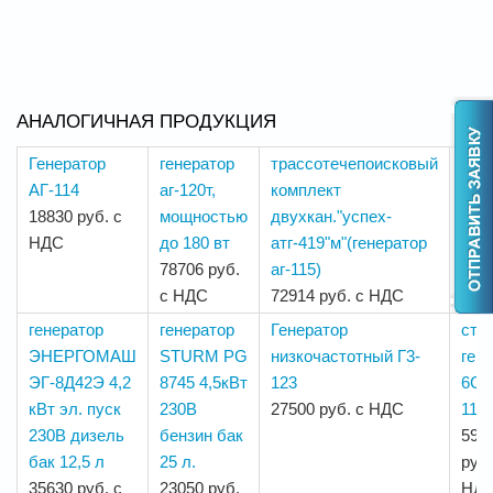
АНАЛОГИЧНАЯ ПРОДУКЦИЯ
Генератор
генератор
трассотечепоисковый
Ген
АГ-114
аг-120т,
комплект
Ген
18830 руб. с
мощностью
двухкан."успех-
ГТ-
НДС
до 180 вт
атг-419"м"(генератор
399
78706 руб.
аг-115)
руб.
с НДС
72914 руб. с НДС
НД
генератор
генератор
Генератор
ста
ЭНЕРГОМАШ
STURM PG
низкочастотный Г3-
ген
ЭГ-8Д42Э 4,2
8745 4,5кВт
123
6СГ
кВт эл. пуск
230В
27500 руб. с НДС
110
230В дизель
бензин бак
596
бак 12,5 л
25 л.
руб.
35630 руб. с
23050 руб.
НД