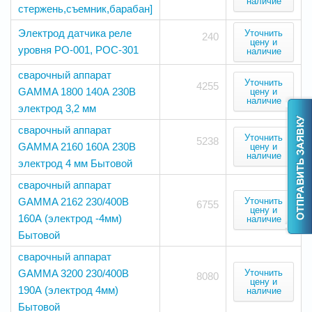
наличие
стержень,съемник,барабан]
Электрод датчика реле
Уточнить
240
цену и
уровня РО-001, РОС-301
наличие
сварочный аппарат
Уточнить
4255
GAMMA 1800 140А 230В
цену и
наличие
электрод 3,2 мм
сварочный аппарат
Уточнить
5238
GAMMA 2160 160А 230В
цену и
наличие
электрод 4 мм Бытовой
сварочный аппарат
GAMMA 2162 230/400В
Уточнить
6755
цену и
160А (электрод -4мм)
наличие
Бытовой
сварочный аппарат
GAMMA 3200 230/400В
Уточнить
8080
цену и
190А (электрод 4мм)
наличие
Бытовой