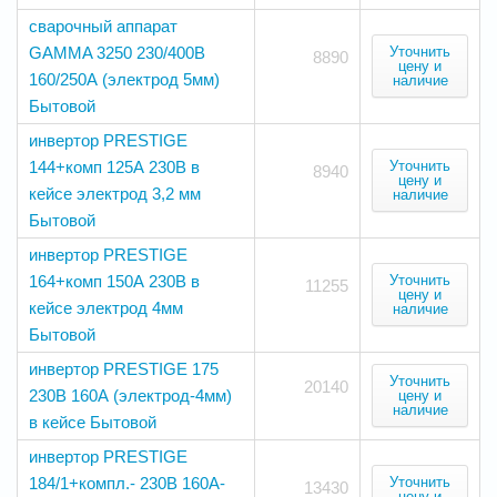
сварочный аппарат
GAMMA 3250 230/400В
Уточнить
8890
цену и
160/250А (электрод 5мм)
наличие
Бытовой
инвертор PRESTIGE
144+комп 125А 230В в
Уточнить
8940
цену и
кейсе электрод 3,2 мм
наличие
Бытовой
инвертор PRESTIGE
164+комп 150А 230В в
Уточнить
11255
цену и
кейсе электрод 4мм
наличие
Бытовой
инвертор PRESTIGE 175
Уточнить
20140
230В 160А (электрод-4мм)
цену и
наличие
в кейсе Бытовой
инвертор PRESTIGE
184/1+компл.- 230В 160А-
Уточнить
13430
цену и