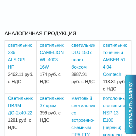
АНАЛОГИЧНАЯ ПРОДУКЦИЯ
светильник
светильник
светильник
светильник
236
CAMELION
DLU 150 с
точечный
ALS.OPL
WL-4003
пласт.
AMBER 51
HF
16W
боксом
4 04
2462.11 руб.
174 руб. с
3887.91
Comtech
с НДС
НДС
руб. с НДС
113.81 руб.
с НДС
Светильник
светильник
мачтовый
потолочный
ПВЛМ-
37 хром
светильник
светильник
ДО-2х40-22
399 руб. с
со
NSP 13
1281 руб. с
НДС
встроенно-
E100
НДС
съемным
(черный)
ПРА ГТУ
комплект