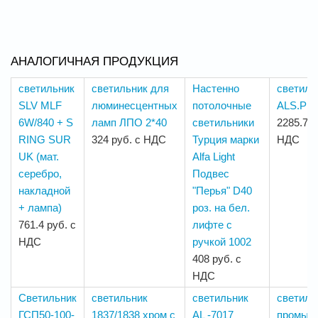
АНАЛОГИЧНАЯ ПРОДУКЦИЯ
светильник
светильник для
Настенно
светиль
SLV MLF
люминесцентных
потолочные
ALS.PR
6W/840 + S
ламп ЛПО 2*40
светильники
2285.78 
RING SUR
324 руб. с НДС
Турция марки
НДС
UK (мат.
Alfa Light
серебро,
Подвес
накладной
"Перья" D40
+ лампа)
роз. на бел.
761.4 руб. с
лифте с
НДС
ручкой 1002
408 руб. с
НДС
Светильник
светильник
светильник
светиль
ГСП50-100-
1837/1838 хром с
AL -7017
промыш