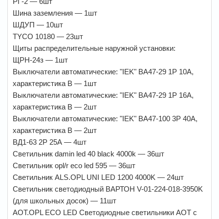
РГ-2 — 6шт
Шина заземления — 1шт
ШДУП — 10шт
ТYСО 10180 — 23шт
Щиты распределительные наружной установки:
ЩРН-24з — 1шт
Выключатели автоматические: "IEK" ВА47-29 1Р 10А,
характеристика В — 1шт
Выключатели автоматические: "IEK" ВА47-29 1Р 16А,
характеристика В — 2шт
Выключатели автоматические: "IEK" ВА47-100 3Р 40А,
характеристика В — 2шт
ВД1-63 2Р 25А — 4шт
Светильник damin led 40 black 4000k — 36шт
Светильник opl/r eco led 595 — 36шт
Светильник ALS.OPL UNI LED 1200 4000K — 24шт
Светильник светодиодный ВАРТОН V-01-224-018-3950K
(для школьных досок) — 11шт
AOT.OPL ECO LED Светодиодные светильники АОТ с