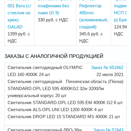
001 Вега (с/
плафонами без
Рефлектор
подвесн
стеклом на
ламп (G 9)
485mm
НСП 01-
крюк)
330 руб. с НДС
(алюминевый,
р) Брян
GALAD
гладкий)
124.94 р
1399 руб. с
345.6 руб. с
НДС
НДС
НДС
ЗАКАЗЫ С АНАЛОГИЧНОЙ ПРОДУКЦИЕЙ
Светильник светодиодный OLYMPIC
Заказ № 651662
LED 160 4000K 24 шт
22 июля 2021
Светильник светодиодный
Пензенская область (Пенза)
STANDARD.OPL LED 595 4000KG2 32w 3200Лм
универсальный корпус 20 шт
Светильник STANDARD.OPL LED 595 EM 4000K G2 8 шт
Светильник ALS.OPL UNI LED 1200 4000K 4 шт
Светильник DROP LED 15 STANDARD MS 4000K 21 шт
Светильник светодиодный ДВО-36w
Заказ № 57443