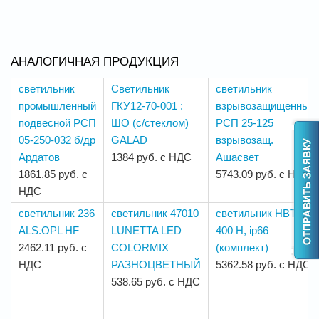
АНАЛОГИЧНАЯ ПРОДУКЦИЯ
светильник
Светильник
светильник
промышленный
ГКУ12-70-001 :
взрывозащищенный
подвесной РСП
ШО (с/стеклом)
РСП 25-125
05-250-032 б/др
GALAD
взрывозащ.
Ардатов
1384 руб. с НДС
Ашасвет
1861.85 руб. с
5743.09 руб. с НДС
НДС
светильник 236
светильник 47010
светильник HBT
ALS.OPL HF
LUNETTA LED
400 H, ip66
2462.11 руб. с
COLORMIX
(комплект)
НДС
РАЗНОЦВЕТНЫЙ
5362.58 руб. с НДС
538.65 руб. с НДС