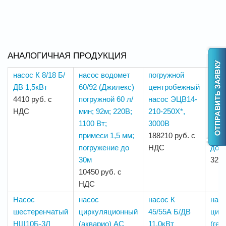
АНАЛОГИЧНАЯ ПРОДУКЦИЯ
насос К 8/18 Б/
насос водомет
погружной
нас
ДВ 1,5кВт
60/92 (Джилекс)
центробежный
БЦ-1
4410 руб. с
погружной 60 л/
насос ЭЦВ14-
(ХЭ
НДС
мин; 92м; 220В;
210-250Х*,
верт
1100 Вт;
3000В
м3/ч
примеси 1,5 мм;
188210 руб. с
кВт;
погружение до
НДС
до 
30м
3220
10450 руб. с
НДС
Насос
насос
насос К
нас
шестеренчатый
циркуляционный
45/55А Б/ДВ
цир
НШ10Б-3Л
(акварио) АС
11.0кВт
(гер