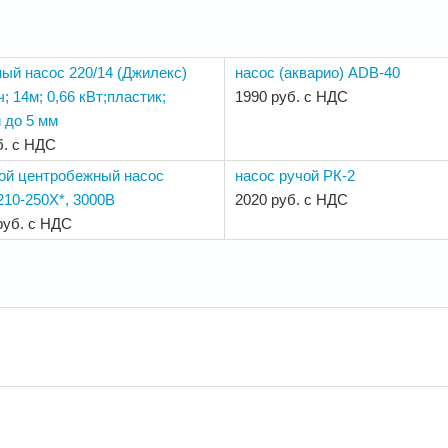
ый насос 220/14 (Джилекс)
насос (акварио) ADB-40
ч; 14м; 0,66 кВт;пластик;
1990 руб. с НДС
 до 5 мм
б. с НДС
ой центробежный насос
насос ручой РК-2
10-250Х*, 3000В
2020 руб. с НДС
руб. с НДС