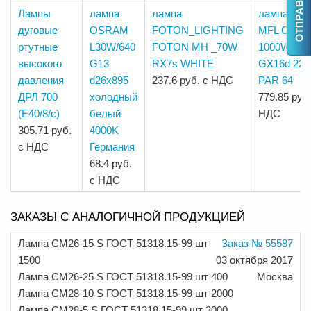
Лампы
лампа
лампа
лампа 647
дуговые
OSRAM
FOTON_LIGHTING
MFL CP/62
ртутные
L30W/640
FOTON MH _70W
1000W 240
высокого
G13
RX7s WHITE
GX16d 22/ 
давления
d26x895
237.6 руб. с НДС
PAR 64
ДРЛ 700
холодный
779.85 руб.
(Е40/8/с)
белый
НДС
305.71 руб.
4000K
с НДС
Германия
68.4 руб.
с НДС
ЗАКАЗЫ С АНАЛОГИЧНОЙ ПРОДУКЦИЕЙ
Лампа СМ26-15 S ГОСТ 51318.15-99 шт
Заказ № 55587
1500
03 октября 2017
Лампа СМ26-25 S ГОСТ 51318.15-99 шт 400
Москва
Лампа СМ28-10 S ГОСТ 51318.15-99 шт 2000
Лампа СМ28-5 S ГОСТ 51318.15-99 шт 3000