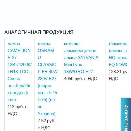
АНАЛОГИЧНАЯ ПРОДУКЦИЯ
лампа
лампа
компакт
Люминесц
CAMELION
OSRAM
люминесцетная
лампы Lum
Е-27
U
лампа SYLVANIA
HO, цокол
13Вт/4200К/
CLASSIC
Mini Lynx
FQ 54W/84
LH13-TCDL
P FR 40W
18W/GRO E27
123.21 руб.
Свеча
230V E27
4050 руб. с НДС
НДС
эн.сбер/25/
(шарик
холодный
мат .d=45
свет
l=75) (пр-
112 руб. с
во
НДС
Украина)
7.52 руб.
с НДС