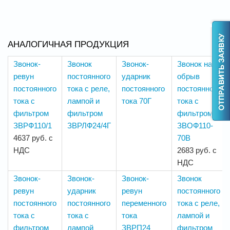
АНАЛОГИЧНАЯ ПРОДУКЦИЯ
Звонок-
Звонок
Звонок-
Звонок на
ревун
постоянного
ударник
обрыв
постоянного
тока с реле,
постоянного
постоянного
тока с
лампой и
тока 70Г
тока с
фильтром
фильтром
фильтром
ЗВРФ110/1
ЗВРЛФ24/4Г
ЗВОФ110-
4637 руб. с
70В
НДС
2683 руб. с
НДС
Звонок-
Звонок-
Звонок-
Звонок
ревун
ударник
ревун
постоянного
постоянного
постоянного
переменного
тока с реле,
тока с
тока с
тока
лампой и
фильтром
лампой
ЗВРП24
фильтром