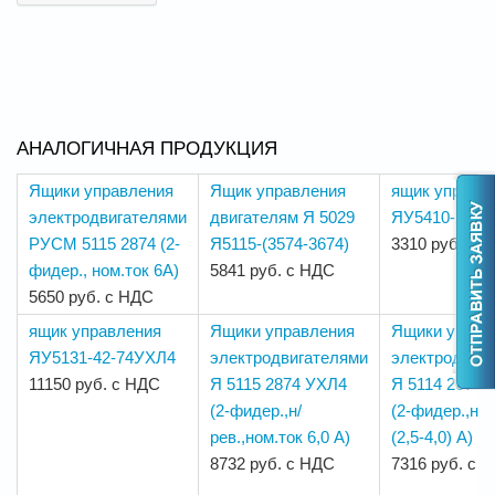
АНАЛОГИЧНАЯ ПРОДУКЦИЯ
Ящики управления
Ящик управления
ящик управл
электродвигателями
двигателям Я 5029
ЯУ5410-20-7
РУСМ 5115 2874 (2-
Я5115-(3574-3674)
3310 руб. с 
фидер., ном.ток 6А)
5841 руб. с НДС
5650 руб. с НДС
ящик управления
Ящики управления
Ящики управ
ЯУ5131-42-74УХЛ4
электродвигателями
электродвиг
11150 руб. с НДС
Я 5115 2874 УХЛ4
Я 5114 2674 
(2-фидер.,н/
(2-фидер.,н/р
рев.,ном.ток 6,0 А)
(2,5-4,0) А)
8732 руб. с НДС
7316 руб. с 