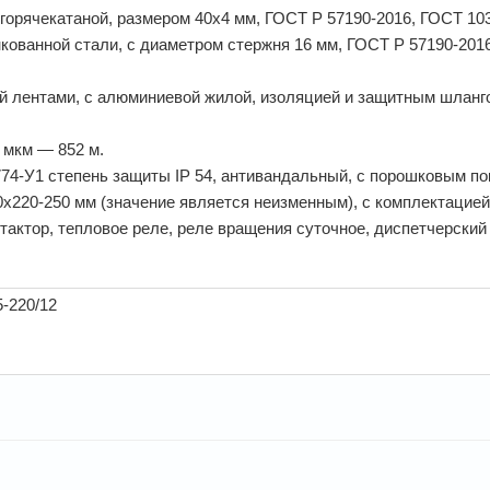
горячекатаной, размером 40х4 мм, ГОСТ Р 57190-2016, ГОСТ 103
кованной стали, с диаметром стержня 16 мм, ГОСТ Р 57190-201
 лентами, с алюминиевой жилой, изоляцией и защитным шланго
 мкм — 852 м.
4-У1 степень защиты IP 54, антивандальный, с порошковым по
0х220-250 мм (значение является неизменным), с комплектацией
нтактор, тепловое реле, реле вращения суточное, диспетчерский
-220/12