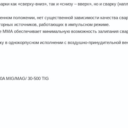
ки как «сверху-вниз», так и «снизу – вверх», но и сварку (нап
твенном положении, нет существенной зависимости качества сва
торных источников, работающих в импульсном режиме.
е ММА обеспечивает минимальную возможность залипания сваро
ку в однокорпусном исполнении с воздушно-принудительной ве
00A MIG/MAG/ 30-500 TIG