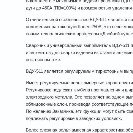
В комплекте с механизмом подачи проволоки ПДГО-
дуги до 450А (ПВ=100%) и возможностью удаления 
Отличительной особенностью ВДУ-511 является во
положениях на токе дуги более 250А, что невозмо
новым технологическим процессом «Двойной пульс
Сварочный универсальный выпрямитель ВДУ-511 пр
и автоматов для сварки изделий из стали и алюмин
постоянном токе.
ВДУ-511 является регулируемым тиристорным вып
Имеет регулируемые вольт-амперные характерист
Регулировке подлежат глубина проплавления и шири
электродного металла. Это позволяет на одном вы
облицовочные слои, производя соответствующие п
По желанию Заказчика, эти функции могут быть «з
подлежать регулировке в заводских условиях.
Более сложная вольт-амперная характеристика обе