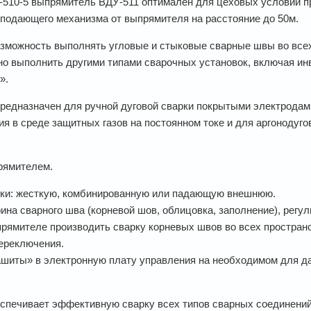
510-5 выпрямитель ВДУ-511 оптимален для цеховых условий пр
подающего механизма от выпрямителя на расстояние до 50м.
зможность выполнять угловые и стыковые сварные швы во все
жно выполнить другими типами сварочных установок, включая и
».
едназначен для ручной дуговой сварки покрытыми электродами
ия в среде защитных газов на постоянном токе и для аргонодуг
рямителем.
ики: жесткую, комбинированную или падающую внешнюю.
на сварного шва (корневой шов, облицовка, заполнение), регул
прямителе производить сварку корневых швов во всех простра
ереключения.
ашиты» в электронную плату управления на необходимом для да
спечивает эффективную сварку всех типов сварных соединений,