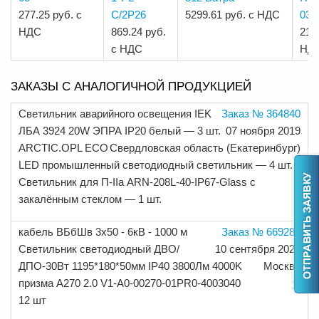
277.25 руб. с
C/2P26
5299.61 руб. с НДС
032
НДС
869.24 руб.
212
с НДС
НД
ЗАКАЗЫ С АНАЛОГИЧНОЙ ПРОДУКЦИЕЙ
Светильник аварийного освещения IEK
Заказ № 364840
ЛБА 3924 20W ЭПРА IP20 белый — 3 шт.
07 ноября 2019
ARCTIC.OPL ECO
Свердловская область (Екатеринбург)
LED промышленный светодиодный светильник — 4 шт.
Светильник для П-IIа ARN-208L-40-IP67-Glass с
закалённым стеклом — 1 шт.
кабель ВБбШв 3х50 - 6кВ - 1000 м
Заказ № 669282
Светильник светодиодный ДВО/
10 сентября 2021
ДПО-30Вт 1195*180*50мм IP40 3800Лм 4000K
Москва
призма А270 2.0 V1-A0-00270-01PR0-4003040
12 шт