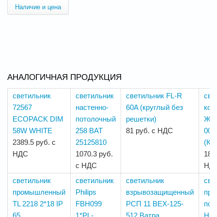
Наличие и цена
АНАЛОГИЧНАЯ ПРОДУКЦИЯ
светильник
светильник
светильник FL-R
све
72567
настенно-
60A (круглый без
кон
ECOPACK DIM
потолочный
решетки)
ЖКУ
58W WHITE
258 ВАТ
81 руб. с НДС
001
2389.5 руб. с
25125810
(Ка
НДС
1070.3 руб.
188
с НДС
НД
светильник
светильник
светильник
све
промышленный
Philips
взрывозащищенный
пр
TL 2218 2*18 IP
FBH099
РСП 11 ВЕХ-125-
под
65
1*PL-
512 Ватра
НСП