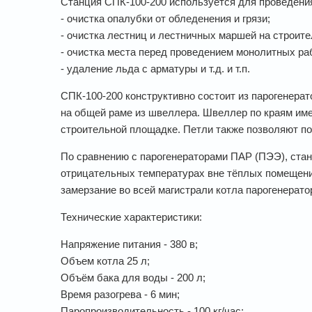
Станция СПК-100-200 используется для проведения 
- очистка опалубки от обледенения и грязи;
- очистка лестниц и лестничных маршей на строит
- очистка места перед проведением монолитных раб
- удаление льда с арматуры и т.д. и т.п.
СПК-100-200 конструктивно состоит из парогенерат
на общей раме из швеллера. Швеллер по краям име
строительной площадке. Петли также позволяют по
По сравнению с парогенераторами ПАР (ПЭЭ), ста
отрицательных температурах вне тёплых помещений
замерзание во всей магистрали котла парогенератор
Технические характеристики:
Напряжение питания - 380 в;
Объем котла 25 л;
Объём бака для воды - 200 л;
Время разогрева - 6 мин;
Паропроизводительность - 100 кг/час;