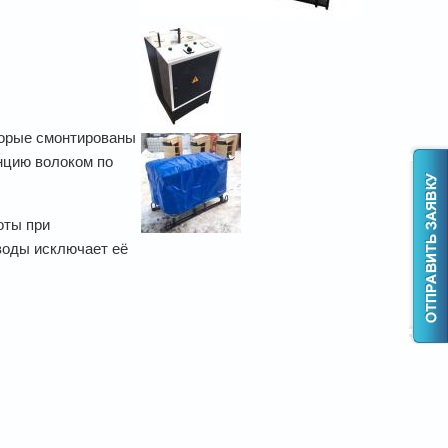
оторые смонтированы
нцию волоком по
оты при
воды исключает её