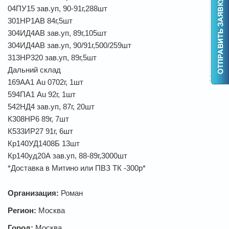
04ПУ15 зав.уп, 90-91г,288шт
301НР1АВ 84г,5шт
304ИД4АВ зав.уп, 89г,105шт
304ИД4АВ зав.уп, 90/91г,500/259шт
313НР320 зав.уп, 89г,5шт
Дальний склад
169АА1 Au 0702г, 1шт
594ПА1 Au 92г, 1шт
542НД4 зав.уп, 87г, 20шт
К308НР6 89г, 7шт
К533ИР27 91г, 6шт
Кр140УД1408Б 13шт
Кр140уд20А зав.уп, 88-89г,3000шт
*Доставка в Митино или ПВЗ ТК -300р*
Организация:
Роман
Регион:
Москва
Город:
Москва