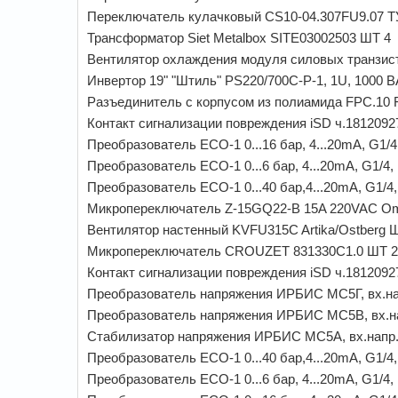
Переключатель кулачковый CS10-04.307FU9.07 ТУ
Трансформатор Siet Metalbox SITE03002503 ШТ 4
Вентилятор охлаждения модуля силовых транзист
Инвертор 19" "Штиль" PS220/700C-P-1, 1U, 1000 В
Разъединитель с корпусом из полиамида FPC.10 
Контакт сигнализации повреждения iSD ч.1812092
Преобразователь ECO-1 0...16 бар, 4...20mA, G1/
Преобразователь ECO-1 0...6 бар, 4...20mA, G1/4
Преобразователь ECO-1 0...40 бар,4...20mA, G1/4
Микропереключатель Z-15GQ22-B 15A 220VAC O
Вентилятор настенный KVFU315C Artika/Ostberg 
Микропереключатель CROUZET 831330С1.0 ШТ 2
Контакт сигнализации повреждения iSD ч.1812092
Преобразователь напряжения ИРБИС МС5Г, вх.напр
Преобразователь напряжения ИРБИС МС5В, вх.напр
Стабилизатор напряжения ИРБИС МС5А, вх.напр.22
Преобразователь ECO-1 0...40 бар,4...20mA, G1/4
Преобразователь ECO-1 0...6 бар, 4...20mA, G1/4