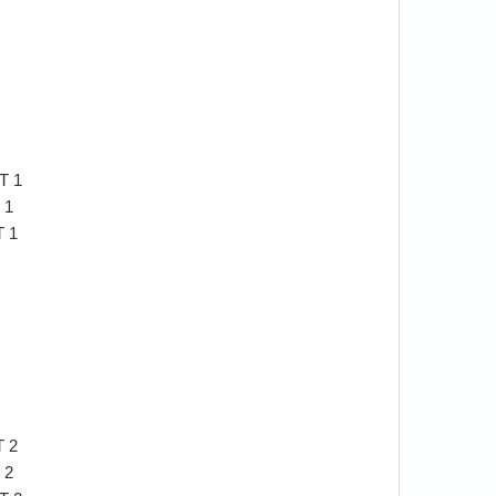
Т 1
 1
Т 1
Т 2
 2