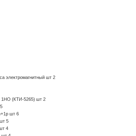
юса электромагнитный шт 2
 1НО (КТИ-5265) шт 2
 5
з+1р шт 6
шт 5
шт 4
 шт 4