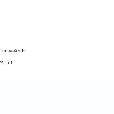
протяжкой м 10
FS шт 1