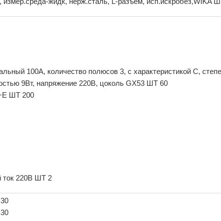
4, измер.среда-жидк, нерж.сталь, L-разъем, исп.искробез,WIKA Ш
льный 100А, количество полюсов 3, с характеристикой C, степ
стью 9Вт, напряжение 220В, цоколь GX53 ШТ 60
+E ШТ 200
 ток 220В ШТ 2
 30
 30