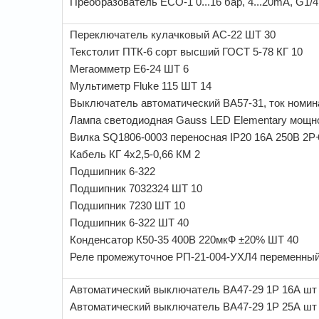
Преобразователь ECO-1 0...16 бар, 4...20mA, G1/
Переключатель кулачковый АС-22 ШТ 30
Текстолит ПТК-6 сорт высший ГОСТ 5-78 КГ 10
Мегаомметр Е6-24 ШТ 6
Мультиметр Fluke 115 ШТ 14
Выключатель автоматический ВА57-31, ток номина
Лампа светодиодная Gauss LED Elementary мощно
Вилка SQ1806-0003 переносная IP20 16А 250В 2P
Кабель КГ 4х2,5-0,66 КМ 2
Подшипник 6-322
Подшипник 7032324 ШТ 10
Подшипник 7230 ШТ 10
Подшипник 6-322 ШТ 40
Конденсатор К50-35 400В 220мкФ ±20% ШТ 40
Реле промежуточное РП-21-004-УХЛ4 переменный
Автоматический выключатель ВА47-29 1Р 16А шт
Автоматический выключатель ВА47-29 1Р 25А шт