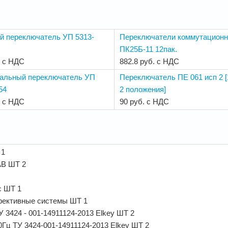
й переключатель УП 5313-
Переключатели коммутацион
ПК25Б-11 12пак.
. с НДС
882.8 руб. с НДС
альный переключатель УП
Переключатель ПЕ 061 исп 2 [
54
2 положения]
. с НДС
90 руб. с НДС
 1
AB ШТ 2
с ШТ 1
фективные системы ШТ 1
3424 - 001-14911124-2013 Elkey ШТ 2
Гц ТУ 3424-001-14911124-2013 Elkey ШТ 2