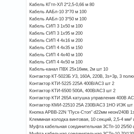
Кабель КГтп-ХЛ 2*2,5-0,66 м 80
Кабель ААБл-10 3*70 м 100
Кабель ААБл-10 3*50 м 100
Кабель СИП 3 1х50 м 100
Кабель СИП 3 1х95 м 200
Кабель СИП 4 4х16 м 200
Кабель СИП 4 4х35 м 150
Кабель СИП 4 4х40 м 100
Кабель СИП 4 4х50 м 100
Кабель-канал ПВХ 25х16мм, 2м шт 10
Контактор КТ-5023Б У3, 160А, 220В, 3з+3р, 3 пол
Контактор КТИ-5225 225А 400В/АС3 шт 2
Контактор КТИ-6500 500А, 400В/АС3 шт 2
Контактор КТИ 265А катушка управления 400В AC
Контактор КМИ-22510 25А 230В/АС3 1НО ИЭК шт
Кнопка APВВ-22N "Пуск-Стоп" d22мм неон/240В 1
Клеммная колодка винтовая, 10 секций, 2,5-4 мм² 
Муфта кабельная соединительная 3СТп-10 25/50 
Муфта кабельная соединительная 3СТп-10 70/120