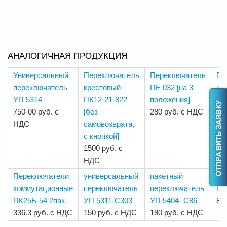
АНАЛОГИЧНАЯ ПРОДУКЦИЯ
Универсальный
Переключатель
Переключатель
Пе
переключатель
крестовый
ПЕ 032 [на 3
ко
УП 5314
ПК12-21-822
положения]
ПК
750-00 руб. с
[без
280 руб. с НДС
76
НДС
самовозврата,
с кнопкой]
1500 руб. с
НДС
Переключатели
универсальный
пакетный
Пе
коммутационные
переключатель
переключатель
ПК
ПК25Б-54 2пак.
УП 5311-С303
УП 5404- С86
81
336.3 руб. с НДС
150 руб. с НДС
190 руб. с НДС