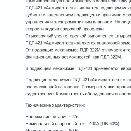
комбинированную вольтамперную характеристику (
ПДГ-421 «Адмиралтеец» - является подающим меха
зубчатым зацеплением подающего и прижимного рол
управления и электромагнитным клапаном. На лице
скорости подачи сварочной проволоки.
Стыковочный узел с горелкой выполнен со штырье
ПДГ-421 «Адмиралтеец» является аналоговой замен
От подающих механизмов ПДГ-322М отличается тем,
функциональных возможностей, как ПДГ-322М.
В подающем механизме ПДГ-421 применяется еврока
Подающие механизмы ПДГ-421«Адмиралтеец» отлич
расположенной на горелке. Размер катушки ограни
судостроении. Компактность оборудования позволя
Технические характеристики:
Напряжение питания ~27в.
Номинальный сварочный ток – 400А (ПВ-60%).
Мощность привода – 90 Вт.