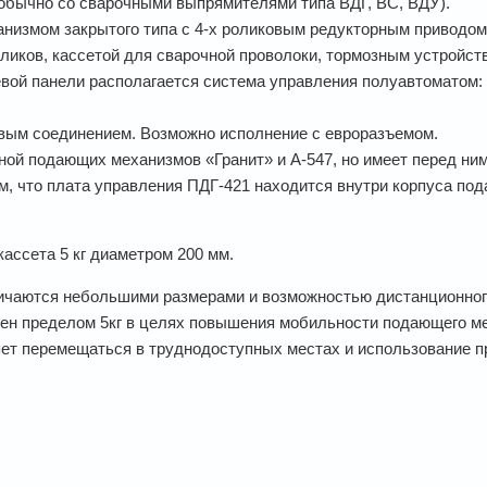
обычно со сварочными выпрямителями типа ВДГ, ВС, ВДУ).
низмом закрытого типа с 4-х роликовым редукторным приводом
иков, кассетой для сварочной проволоки, тормозным устройст
вой панели располагается система управления полуавтоматом: 
вым соединением. Возможно исполнение с евроразъемом.
ой подающих механизмов «Гранит» и А-547, но имеет перед ни
 что плата управления ПДГ-421 находится внутри корпуса под
ссета 5 кг диаметром 200 мм.
аются небольшими размерами и возможностью дистанционного
чен пределом 5кг в целях повышения мобильности подающего мех
ет перемещаться в труднодоступных местах и использование пр