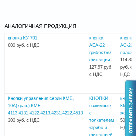
АНАЛОГИЧНАЯ ПРОДУКЦИЯ
кнопка КУ 701
кнопка
кнопка
600 руб. с НДС
AEA-22
AC-22 
грибок без
положе
фиксации
114.88
127.97 руб.
руб. с
с НДС
НДС
Кнопки управления серии КМЕ,
КНОПКИ
кнопка
10А(хран.) КМЕ -
нажимные
КМЕ 41
4113,4131,4122,4213,4231,4222,4513
с
желт.
300 руб. с НДС
толкателем
50 руб.
«гриб» и
НДС
фиксацией