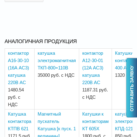
АНАЛОГИЧНАЯ ПРОДУКЦИЯ
контактор
катушка
контактор
Катушки к
A16-30-10
электромагнитная
A12-30-01
контактор
(16А AC3)
ТКП-800=110В
(12А AC3)
400 А
катушка
35000 руб. с НДС
катушка
1320 руб.
220В AC
220В AC
1480.54
1187.31 руб.
руб. с
с НДС
НДС
Катушка
Магнитный
Катушки к
катушка
контактора
пускатель
контакторам
электрома
КТПВ 621
Катушка [к пуск. 1
КТ 605Х
КПД-121Е
1171.5 руб.
величины]
1800 руб. с
850 руб. 