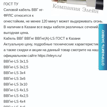
ГОСТ ТУ
Силовой кабель ВВГ нг-
ФРЛС относится к
огнестойким, не менее 120 минут может выдерживать огонь.
В наличии в Казани все виды кабеля различных сечений,
выгодная цена.
Кабель ВВГ ВВГнг ВВГнг(А)-LS ГОСТ в Казани
Актуальную цену, подробные технические характеристики,
а также скидки и акции на данный товар смотрите на нашем
официальном сайте https://eleyn.ru/
ВВГнг-LS 3х1,5
ВВГнг-LS 3х2,5
ВВГнг-LS 3х4
ВВГнг-LS 3х6
ВВГнг-LS 3х10
ВВГнг-LS 4х1,5
ВВГнг-LS 4х2,5
ВВГнг-LS 4х4