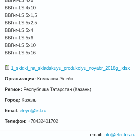
ВВГнг-LS 4х6
ВВГнг-LS 4х10
ВВГнг-LS 5х1,5
ВВГнг-LS 5х2,5
ВВГнг-LS 5х4
ВВГнг-LS 5х6
ВВГнг-LS 5х10
ВВГнг-LS 5х16
1_skidki_na_skladskuyu_produkciyu_noyabr_2018g_.xlsx
Организация:
Компания Элейн
Регион:
Республика Татарстан (Казань)
Город:
Казань
Email:
eleyn@list.ru
Телефон:
+78432401702
email:
info@electris.ru