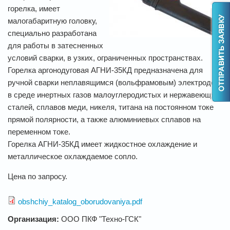
горелка, имеет
малогабаритную головку,
специально разработана
для работы в затесненных
условий сварки, в узких, ограниченных пространствах.
Горелка аргонодуговая АГНИ-35КД предназначена для
ручной сварки неплавящимся (вольфрамовым) электродом
в среде инертных газов малоуглеродистых и нержавеющих
сталей, сплавов меди, никеля, титана на постоянном токе
прямой полярности, а также алюминиевых сплавов на
переменном токе.
Горелка АГНИ-35КД имеет жидкостное охлаждение и
металлическое охлаждаемое сопло.
Цена по запросу.
obshchiy_katalog_oborudovaniya.pdf
Организация:
ООО ПКФ "Техно-ГСК"